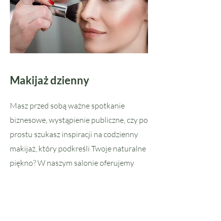
Makijaż dzienny
Masz przed sobą ważne spotkanie
biznesowe, wystąpienie publiczne, czy po
prostu szukasz inspiracji na codzienny
makijaż, który podkreśli Twoje naturalne
piękno? W naszym salonie oferujemy
profesjonalny makijaż dzienny,
stworzony z myślą o osobach ceniących
delikatność i świeżość. Subtelny, a
jednocześnie podkreślający Twoje atuty,