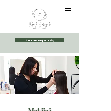
Zarezerwuj wizytę
Makijaż