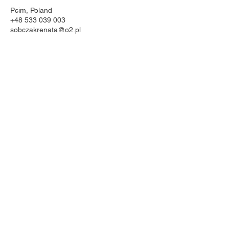
Pcim, Poland
+48 533 039 003
sobczakrenata@o2.pl
© 2025 Studio Urody Renata Sobczak
Polityka prywatności
Regulamin
Projekt AF Visible Marketing