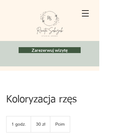
Zarezerwuj wizytę
Koloryzacja rzęs
30
zł
1 godz.
1
30 zł
Pcim
g
o