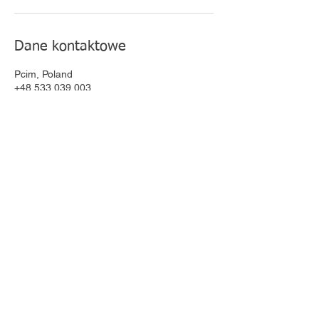
Dane kontaktowe
Pcim, Poland
+48 533 039 003
sobczakrenata@o2.pl
© 2025 Studio Urody Renata Sobczak