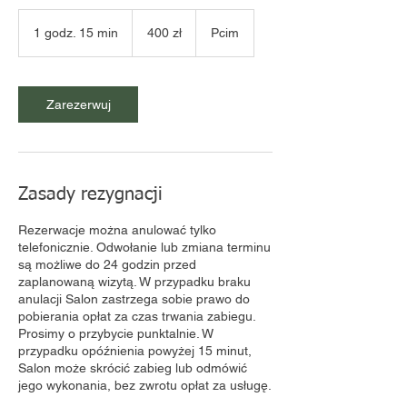
400
zł
1 godz. 15 min
1
400 zł
Pcim
g
o
d
z
Zarezerwuj
1
5
m
i
n
Zasady rezygnacji
Rezerwacje można anulować tylko
telefonicznie. Odwołanie lub zmiana terminu
są możliwe do 24 godzin przed
zaplanowaną wizytą. W przypadku braku
anulacji Salon zastrzega sobie prawo do
pobierania opłat za czas trwania zabiegu.​
Prosimy o przybycie punktalnie. W
przypadku opóźnienia powyżej 15 minut,
Salon może skrócić zabieg lub odmówić
jego wykonania, bez zwrotu opłat za usługę.