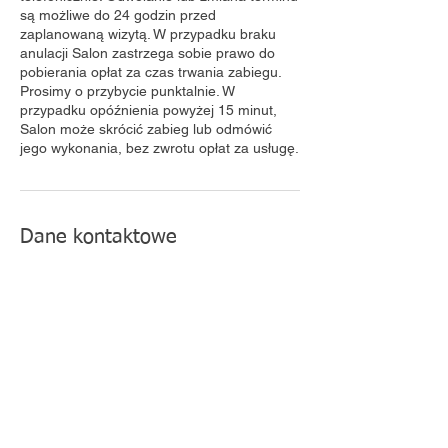
są możliwe do 24 godzin przed
zaplanowaną wizytą. W przypadku braku
anulacji Salon zastrzega sobie prawo do
pobierania opłat za czas trwania zabiegu.​
Prosimy o przybycie punktalnie. W
przypadku opóźnienia powyżej 15 minut,
Salon może skrócić zabieg lub odmówić
jego wykonania, bez zwrotu opłat za usługę.
Dane kontaktowe
Pcim, Poland
+48 533 039 003
sobczakrenata@o2.pl