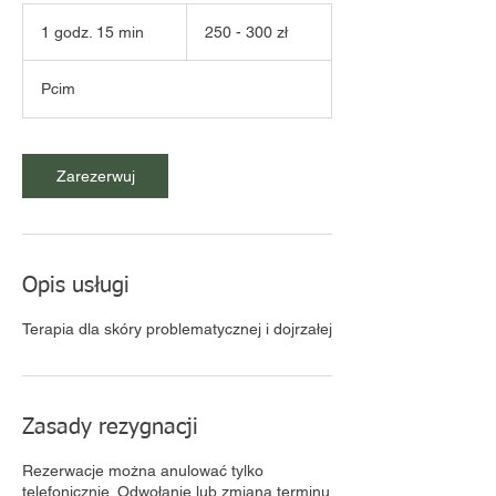
250
-
1 godz. 15 min
1
250 - 300 zł
300
zł
g
o
Pcim
d
z
1
5
Zarezerwuj
m
i
n
Opis usługi
Terapia dla skóry problematycznej i dojrzałej
Zasady rezygnacji
Rezerwacje można anulować tylko
telefonicznie. Odwołanie lub zmiana terminu